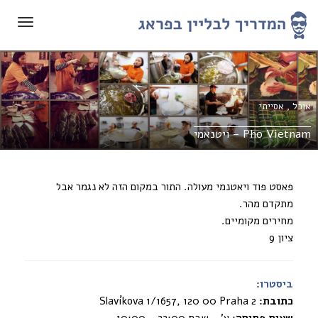
תפריט
אוכל
,
אסייתי
Pho Vietnam – ויטנאמי
פאסט פוד ויאטנמי מעולה. התור במקום הזה לא נגמר אבל
מתקדם מהר.
מחירים מקומיים.
ציון 9
ביסטרו
:
כתובת:
Slavíkova 1/1657, 120 00 Praha 2
שעות פתיחה
: א’ – שבת 22:00 – 10:00