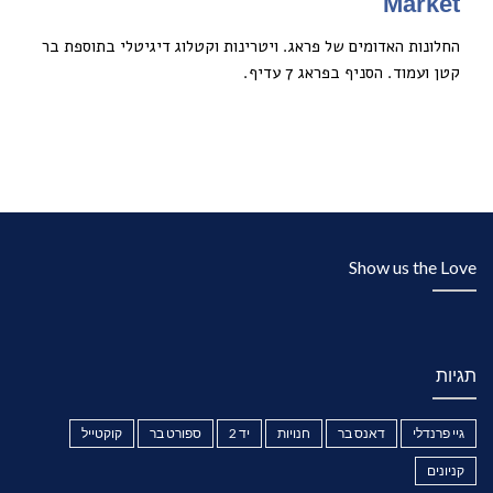
Market
החלונות האדומים של פראג. ויטרינות וקטלוג דיגיטלי בתוספת בר
קטן ועמוד. הסניף בפראג 7 עדיף.
Show us the Love
תגיות
גיי פרנדלי
דאנס בר
חנויות
יד 2
ספורט בר
קוקטייל
קניונים