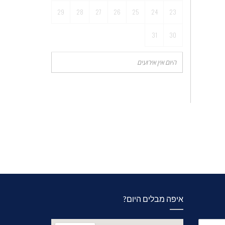
29
28
27
26
25
24
23
31
30
היום אין אירועים
איפה מבלים היום?