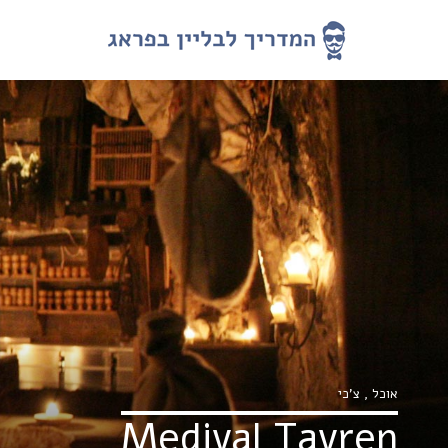
אוכל
,
צ’כי
Medival Tavren