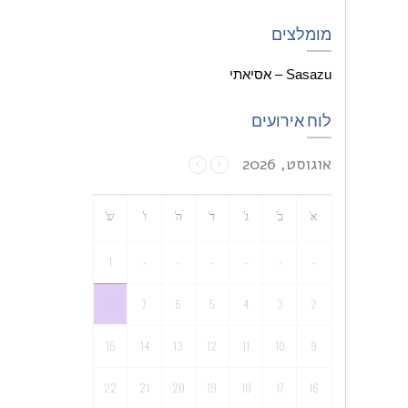
מומלצים
Sasazu – אסיאתי
לוח אירועים
אוגוסט, 2026
א'
ב'
ג'
ד'
ה'
ו'
ש'
1
-
-
-
-
-
-
8
7
6
5
4
3
2
15
14
13
12
11
10
9
22
21
20
19
18
17
16