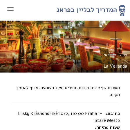
תפריט
אוכל
,
אירופאי
La Veranda
מסעדת שף צ’כית מוכרת. תפריט מאוד מצומצם. עדיף להזמין
מקום.
כתובת:
Elišky Krásnohorské 10/2, 110 00 Praha 1-
Staré Město
שעות פתיחה
: