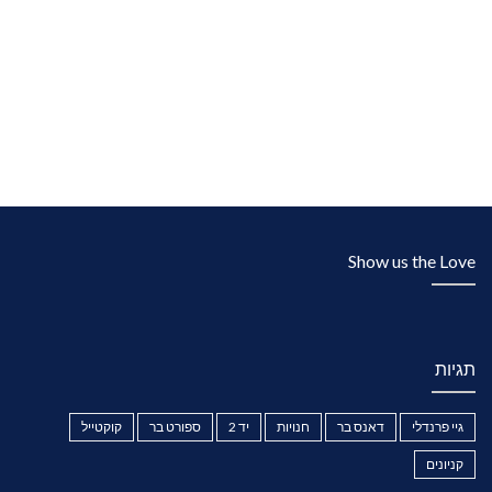
Show us the Love
תגיות
גיי פרנדלי
דאנס בר
חנויות
יד 2
ספורט בר
קוקטייל
קניונים