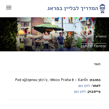
תפריט
הוסטלים
Hostel Florenc
תאור
כתובת:
Pod výtopnou 367/2, 18600 Praha 8 – Karlín
לאתר
:
לחץ כאן
פייסבוק
:
לחץ כאן