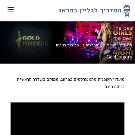
תפריט
חשפנות
,
חשפניות
,
מומלצים 3
,
מסיבות רווקים
Goldfingers
מועדון חשפנות מהמפורסמים בפראג. ממוקם בשדרה הראשית.
כניסה חינם