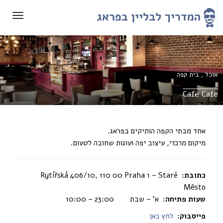
תפריט
אוכל
,
בית קפה
Cafe Cafe
אחד מבתי הקפה הותיקים בפראג.
מיקום מרכזי, עיצוב יפה ועוגות שחובה לטעום.
כתובת:
Rytířská 406/10, 110 00 Praha 1 – Staré
Město
שעות פתיחה
: א’ – שבת 23:00 – 10:00
פייסבוק
:
לחץ כאן