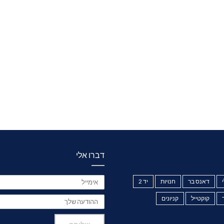
דברו אלי
דאנס בר
חנויות
יד 2
קוקטייל
קניונים