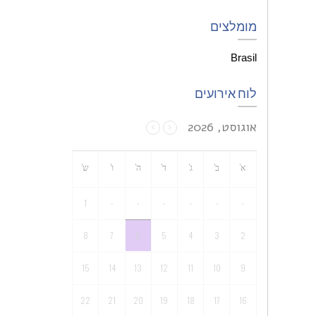
מומלצים
Brasileiro – Slov
לוח אירועים
אוגוסט, 2026
א'
ב'
ג'
ד'
ה'
ו'
ש'
1
-
-
-
-
-
-
8
7
6
5
4
3
2
15
14
13
12
11
10
9
22
21
20
19
18
17
16