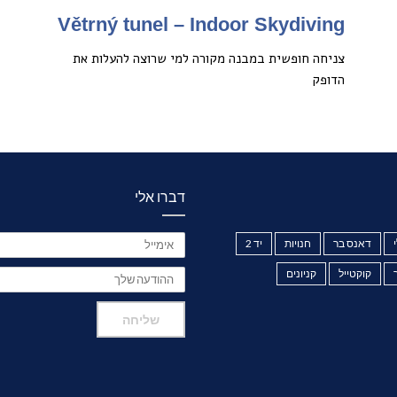
Větrný tunel – Indoor Skydiving
צניחה חופשית במבנה מקורה למי שרוצה להעלות את
הדופק
דברו אלי
דאנס בר
חנויות
יד 2
קוקטייל
קניונים
שליחה